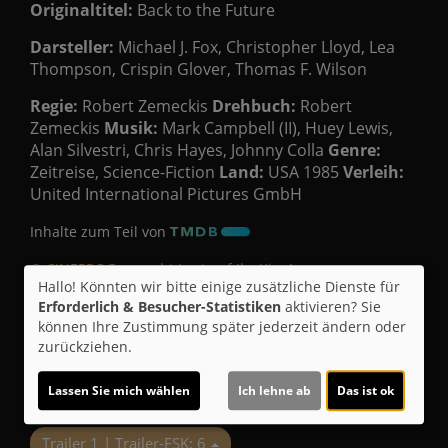
Originaltitel:
Back to the Future
Darsteller:
Michael J. Fox, Christopher Lloyd, Lea
Thompson, Crispin Glover, Thomas F. Wilson
Regie:
Robert Zemeckis
Drehbuch:
Robert
Zemeckis
Musik:
Mark Campbell (II), Huey Lewis,
Alan Silvestri, Chris Hayes, Johnny Colla
Genre:
Zeitreise, Science-Fiction
Land:
USA 1985
Verleih:
United International Pictures GmbH
Inhalte zum Teil von
© CINEPROG ...macht Lust auf Ihr Kino!
Hallo! Könnten wir bitte einige zusätzliche Dienste für
Erforderlich & Besucher-Statistiken
aktivieren? Sie
können Ihre Zustimmung später jederzeit ändern oder
Möchten Sie von
Youtube (Trailer ansehen)
zurückziehen.
bereitgestellte externe Inhalte laden?
Ja
Lassen Sie mich wählen
Ich lehne ab
Das ist ok
Trailer 1 | Trailer-FSK: 6