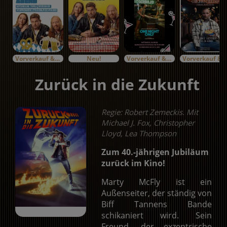
Vorverkauf & Specials
Neu!
Vorverkauf & Specials
Vorverkauf & Specials
Zurück in die Zukunft
Regie: Robert Zemeckis. Mit
Michael J. Fox, Christopher
Lloyd, Lea Thompson
Zum 40.-jährigen Jubiläum
zurück im Kino!
Marty McFly ist ein
Außenseiter, der ständig von
Biff Tannens Bande
schikaniert wird. Sein
Freund, der exzentrische