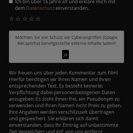
Ich bin über 16 Jahre alt und erkläre mich mit
dem
Datenschutz
einverstanden.
☆
☆
☆
☆
☆
Möchten Sie von
Schutz vor Cyberangriffen (Google
ReCaptcha)
bereitgestellte externe Inhalte laden?
Ja
Wir freuen uns über jeden Kommentar zum Film!
Hierfür benötigen wir Ihren Namen und Ihren
entsprechenden Text. Es besteht keinerlei
Verpflichtung dabei personenbezogenen Daten
anzugeben: Es steht Ihnen frei, ein Pseudonym zu
verwenden und Ihren Namen nicht Preis zu geben.
Ihre Angaben werden verschlüsselt übertragen
und gespeichert. Sie erklären sich damit
einverstanden, dass Ihr Eintrag auf unbestimmte
Zeit gespeichert und ggf. von uns entfernt,