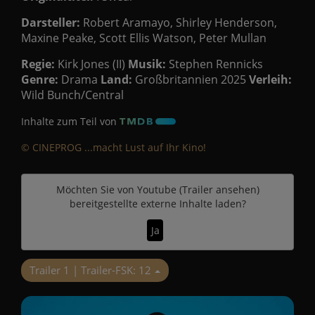
Darsteller:
Robert Aramayo, Shirley Henderson,
Maxine Peake, Scott Ellis Watson, Peter Mullan
Regie:
Kirk Jones (II)
Musik:
Stephen Rennicks
Genre:
Drama
Land:
Großbritannien 2025
Verleih:
Wild Bunch/Central
Inhalte zum Teil von
© CINEPROG ...macht Lust auf Ihr Kino!
Möchten Sie von
Youtube (Trailer ansehen)
bereitgestellte externe Inhalte laden?
Ja
Trailer 1 | Trailer-FSK: 12