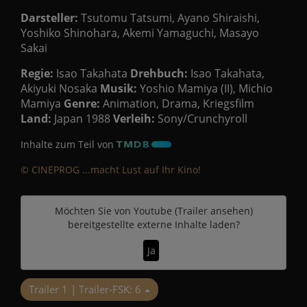
Darsteller:
Tsutomu Tatsumi, Ayano Shiraishi,
Yoshiko Shinohara, Akemi Yamaguchi, Masayo
Sakai
Regie:
Isao Takahata
Drehbuch:
Isao Takahata,
Akiyuki Nosaka
Musik:
Yoshio Mamiya (II), Michio
Mamiya
Genre:
Animation, Drama, Kriegsfilm
Land:
Japan 1988
Verleih:
Sony/Crunchyroll
Inhalte zum Teil von
© CINEPROG ...macht Lust auf Ihr Kino!
Möchten Sie von
Youtube (Trailer ansehen)
bereitgestellte externe Inhalte laden?
Ja
Trailer 1 | Trailer-FSK: 6