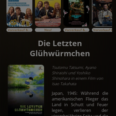
Vorverkauf & Specials
Neu!
Vorverkauf & Specials
Vorverkauf & Specials
Die Letzten
Glühwürmchen
Tsutomu Tatsumi, Ayano
Shiraishi und Yoshiko
Shinohara in einem Film von
Isao Takahata
Japan, 1945: Während die
amerikanischen Flieger das
Land in Schutt und Feuer
legen, verlieren der
vierzehnjährige Seita und die