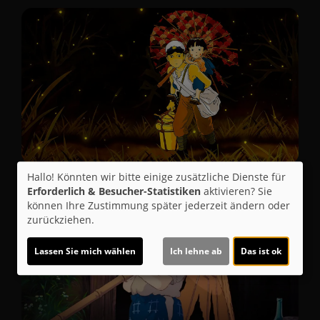
Hallo! Könnten wir bitte einige zusätzliche Dienste für
Erforderlich & Besucher-Statistiken
aktivieren? Sie
können Ihre Zustimmung später jederzeit ändern oder
zurückziehen.
Lassen Sie mich wählen
Ich lehne ab
Das ist ok