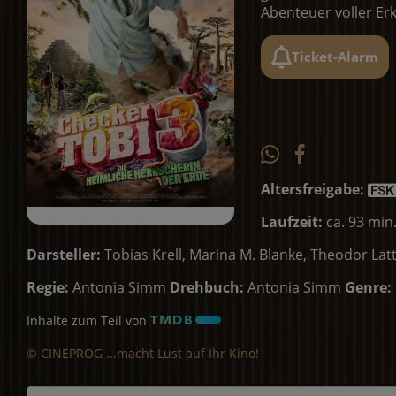
Abenteuer voller Er
Ticket-Alarm
Altersfreigabe:
Laufzeit:
ca. 93 min
Darsteller:
Tobias Krell, Marina M. Blanke, Theodor Lat
Regie:
Antonia Simm
Drehbuch:
Antonia Simm
Genre:
Inhalte zum Teil von
© CINEPROG ...macht Lust auf Ihr Kino!