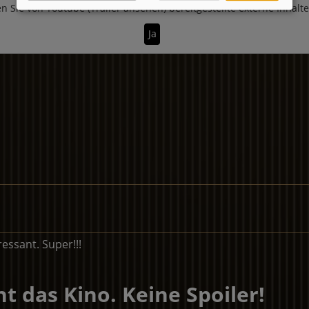
n Sie von
Youtube (Trailer ansehen)
bereitgestellte externe Inhalt
Ja
essant. Super!!!
t das Kino. Keine Spoiler!