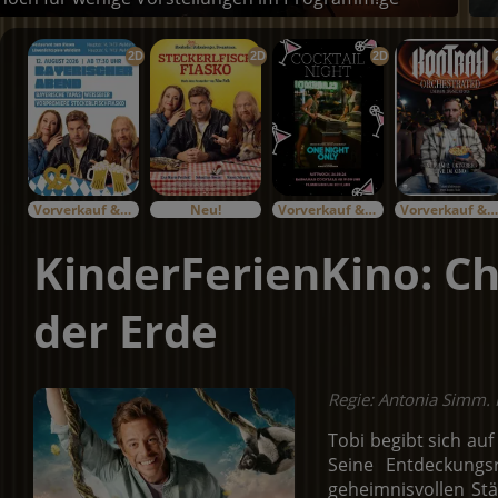
2D
2D
2D
Vorverkauf & Specials
Neu!
Vorverkauf & Specials
Vorverkauf & Specials
KinderFerienKino: Ch
der Erde
Regie: Antonia Simm. 
Tobi begibt sich auf
Seine Entdeckungs
geheimnisvollen Stä