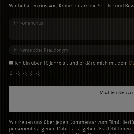
Wir behalten uns vor, Kommentare die Spoiler und Bew
Ich bin über 16 Jahre alt und erkläre mich mit dem
D
☆
☆
☆
☆
☆
Möchten Sie von
Wir freuen uns über jeden Kommentar zum Film! Hierfür
personenbezogenen Daten anzugeben: Es steht Ihnen fr