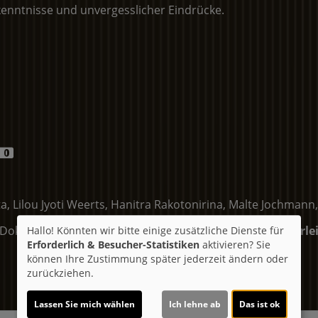
kenntnisse und unvergesslicher Eindrücke.
.
ta, Lilou Jyoti Weerts, Hanitra Rakotonirina, Malte Jochman
Dokumentarfilm, Abenteuer
Land:
Deutschland 2026
Verle
Hallo! Könnten wir bitte einige zusätzliche Dienste für
Erforderlich & Besucher-Statistiken
aktivieren? Sie
können Ihre Zustimmung später jederzeit ändern oder
zurückziehen.
Lassen Sie mich wählen
Ich lehne ab
Das ist ok