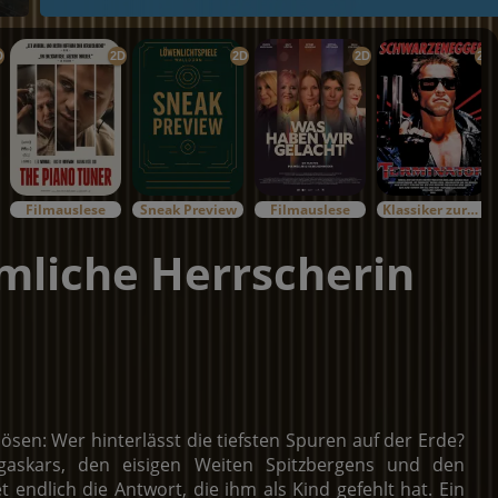
D
2D
2D
2D
2D
Filmauslese
Sneak Preview
Filmauslese
Klassiker zurück im Kino
imliche Herrscherin
lösen: Wer hinterlässt die tiefsten Spuren auf der Erde?
gaskars, den eisigen Weiten Spitzbergens und den
endlich die Antwort, die ihm als Kind gefehlt hat. Ein