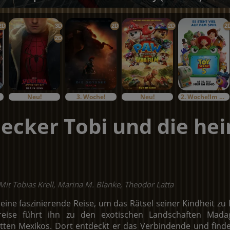
2D
3D
2D
2D
2
2D
Neu!
3. Woche!
Neu!
2. Woche!Im Bundesstart
ecker Tobi und die he
Mit Tobias Krell, Marina M. Blanke, Theodor Latta
 eine faszinierende Reise, um das Rätsel seiner Kindheit zu 
reise führt ihn zu den exotischen Landschaften Mada
tten Mexikos. Dort entdeckt er das Verbindende und findet 