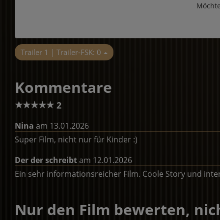
Möchte
Trailer 1 | Trailer-FSK: 0
Kommentare
★
★
★
★
★
2
Nina
am 13.01.2026
Super Film, nicht nur für Kinder :)
Der der schreibt
am 12.01.2026
Ein sehr informationsreicher Film. Coole Story und inter
Nur den Film bewerten, nich