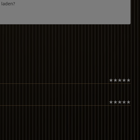
e laden?
★
★
★
★
★
★
★
★
★
★