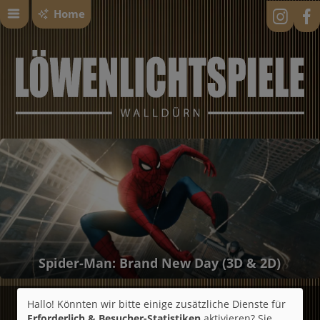
Home
Spider-Man: Brand New Day (3D & 2D)
Hallo! Könnten wir bitte einige zusätzliche Dienste für
Kinosaal mieten
Erforderlich & Besucher-Statistiken
aktivieren? Sie