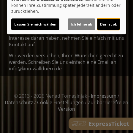
können Ihre Zustimmung später jederzeit ändern oder
zurückziehen.
SAALMIETE
Es ist uns immer ein Vergnügen, für spezielle
Lassen Sie mich wählen
Ich lehne ab
Das ist ok
Anlässe unsere Säle an Sie zu vermieten. Sollten Sie
Interesse daran haben, nehmen Sie einfach mit uns
Kontakt auf.
Wir werden versuchen, Ihren Wünschen gerecht zu
werden. Schreiben Sie uns einfach eine Email an
info@kino-wallduern.de
© 2013 - 2026 Nenad Tomasinjak -
Impressum
/
Datenschutz
/
Cookie Einstellungen
/
Zur barrierefreien
Version
ExpressTicket