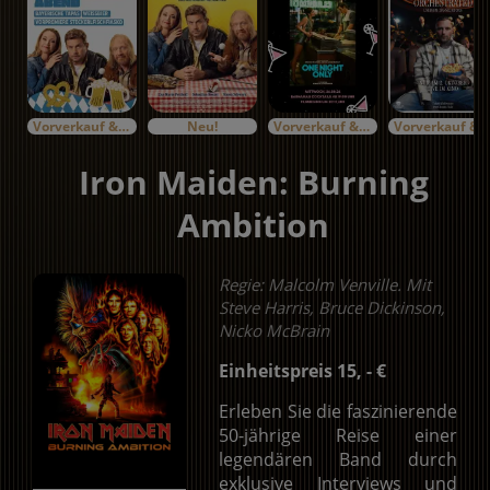
Vorverkauf & Specials
Neu!
Vorverkauf & Specials
Vorverkauf & Specials
Iron Maiden: Burning
Ambition
Regie: Malcolm Venville. Mit
Steve Harris, Bruce Dickinson,
Nicko McBrain
Einheitspreis 15, - €
Erleben Sie die faszinierende
50-jährige Reise einer
legendären Band durch
exklusive Interviews und