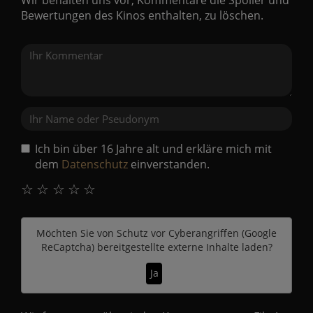
Bewertungen des Kinos enthalten, zu löschen.
Ich bin über 16 Jahre alt und erkläre mich mit
dem
Datenschutz
einverstanden.
☆
☆
☆
☆
☆
Möchten Sie von
Schutz vor Cyberangriffen (Google
ReCaptcha)
bereitgestellte externe Inhalte laden?
Ja