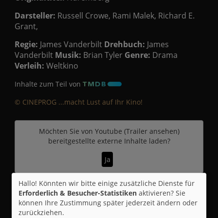
Darsteller:
Russell Crowe, Rami Malek, Richard E.
Grant,
Regie:
James Vanderbilt
Drehbuch:
James
Vanderbilt
Musik:
Brian Tyler
Genre:
Drama
Verleih:
Weltkino
Inhalte zum Teil von
© CINEPROG ...macht Lust auf Ihr Kino!
Möchten Sie von
Youtube (Trailer ansehen)
bereitgestellte externe Inhalte laden?
Ja
Hallo! Könnten wir bitte einige zusätzliche Dienste für
Trailer 3 | Trailer-FSK: 12
Erforderlich & Besucher-Statistiken
aktivieren? Sie
können Ihre Zustimmung später jederzeit ändern oder
zurückziehen.