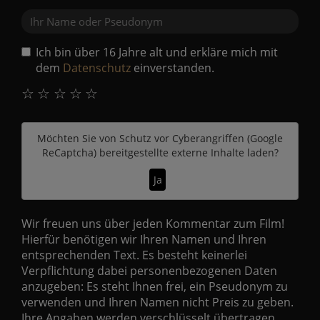
Ich bin über 16 Jahre alt und erkläre mich mit
dem
Datenschutz
einverstanden.
☆
☆
☆
☆
☆
Möchten Sie von
Schutz vor Cyberangriffen (Google
ReCaptcha)
bereitgestellte externe Inhalte laden?
Ja
Wir freuen uns über jeden Kommentar zum Film!
Hierfür benötigen wir Ihren Namen und Ihren
entsprechenden Text. Es besteht keinerlei
Verpflichtung dabei personenbezogenen Daten
anzugeben: Es steht Ihnen frei, ein Pseudonym zu
verwenden und Ihren Namen nicht Preis zu geben.
Ihre Angaben werden verschlüsselt übertragen