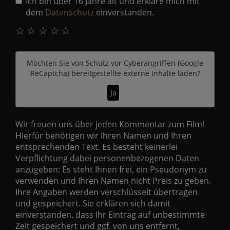
Ich bin über 16 Jahre alt und erkläre mich mit
dem
Datenschutz
einverstanden.
☆
☆
☆
☆
☆
Möchten Sie von
Schutz vor Cyberangriffen (Google
ReCaptcha)
bereitgestellte externe Inhalte laden?
Ja
Wir freuen uns über jeden Kommentar zum Film!
Hierfür benötigen wir Ihren Namen und Ihren
entsprechenden Text. Es besteht keinerlei
Verpflichtung dabei personenbezogenen Daten
anzugeben: Es steht Ihnen frei, ein Pseudonym zu
verwenden und Ihren Namen nicht Preis zu geben.
Ihre Angaben werden verschlüsselt übertragen
und gespeichert. Sie erklären sich damit
einverstanden, dass Ihr Eintrag auf unbestimmte
Zeit gespeichert und ggf. von uns entfernt,