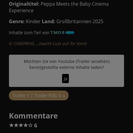
Originaltitel:
Peppa Meets the Baby Cinema
Experience
Genre:
Kinder
Land:
Großbritannien 2025
Inhalte zum Teil von
© CINEPROG ...macht Lust auf Ihr Kino!
Möchten Sie von
Youtube (Trailer ansehen)
bereitgestellte externe Inhalte laden?
Ja
Trailer 1 | Trailer-FSK: 0
Kommentare
★
★
★
★
☆
6