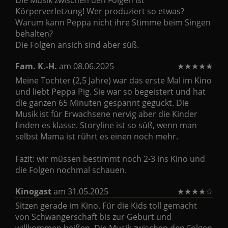
Die Musik zwischen den Folgen ist
Körperverletzung! Wer produziert so etwas?
Warum kann Peppa nicht ihre Stimme beim Singen
behalten?
Die Folgen ansich sind aber süß.
Fam. K.-H.
am 08.06.2025
★
★
★
★
★
Meine Tochter (2,5 Jahre) war das erste Mal im Kino
und liebt Peppa Pig. Sie war so begeistert und hat
die ganzen 65 Minuten gespannt geguckt. Die
Musik ist für Erwachsene nervig aber die Kinder
finden es klasse. Storyline ist so süß, wenn man
selbst Mama ist rührt es einen noch mehr.
Fazit: wir müssen bestimmt noch 2-3 ins Kino und
die Folgen nochmal schauen.
Kinogast
am 31.05.2025
★
★
★
★
☆
Sitzen gerade im Kino. Für die Kids toll gemacht
von Schwangerschaft bis zur Geburt und