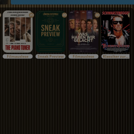
D
2D
2D
2D
2D
Filmauslese
Sneak Preview
Filmauslese
Klassiker zurück im Kino