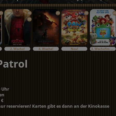
2D
3D
2D
2D
2
2D
2. Woche!
4. Woche!
Neu!
3. Woche!Im Bundesstart
atrol
0 Uhr
en
 €
r reservieren! Karten gibt es dann an der Kinokasse