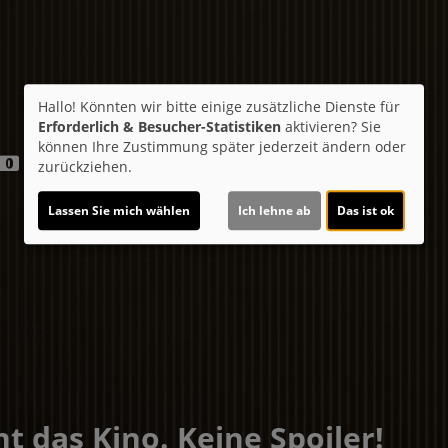
Hallo! Könnten wir bitte einige zusätzliche Dienste für
Erforderlich & Besucher-Statistiken
aktivieren? Sie
können Ihre Zustimmung später jederzeit ändern oder
zurückziehen.
.
Lassen Sie mich wählen
Ich lehne ab
Das ist ok
t das Kino. Keine Spoiler!