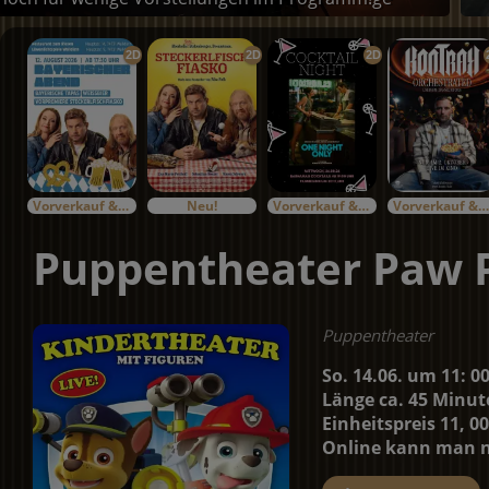
2D
2D
2D
Vorverkauf & Specials
Neu!
Vorverkauf & Specials
Vorverkauf & Specials
Puppentheater Paw P
Puppentheater
So. 14.06. um 11: 0
Länge ca. 45 Minut
Einheitspreis 11, 00
Online kann man nu