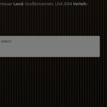
enteuer
Land:
Großbritannien, USA 2004
Verleih:
e laden?