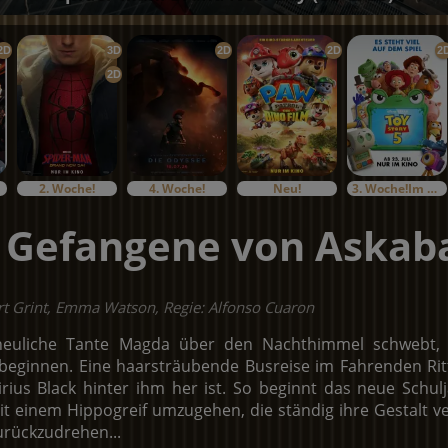
2D
3D
2D
2D
2
2D
2. Woche!
4. Woche!
Neu!
3. Woche!Im Bundesstart
r Gefangene von Askab
ert Grint, Emma Watson, Regie: Alfonso Cuaron
euliche Tante Magda über den Nachthimmel schwebt, k
beginnen. Eine haarsträubende Busreise im Fahrenden Ritte
 Sirius Black hinter ihm her ist. So beginnt das neue Sch
it einem Hippogreif umzugehen, die ständig ihre Gestalt v
urückzudrehen...