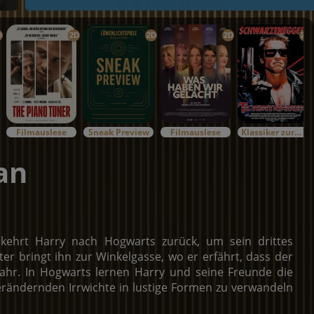
D
2D
2D
2D
2D
Filmauslese
Sneak Preview
Filmauslese
Klassiker zurück im Kino
an
ehrt Harry nach Hogwarts zurück, um sein drittes
r bringt ihn zur Winkelgasse, wo er erfährt, dass der
uljahr. In Hogwarts lernen Harry und seine Freunde die
erändernden Irrwichte in lustige Formen zu verwandeln