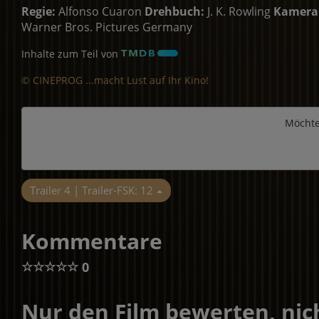
Regie:
Alfonso Cuaron
Drehbuch:
J. K. Rowling
Kamera
Warner Bros. Pictures Germany
Inhalte zum Teil von
© CINEPROG ...macht Lust auf Ihr Kino!
Möchte
Trailer 4 | Trailer-FSK: 12
Kommentare
☆
☆
☆
☆
☆
0
Nur den Film bewerten, nich