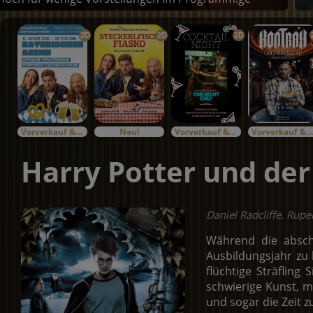
2D
2D
2D
Vorverkauf & Specials
Neu!
Vorverkauf & Specials
Vorverkauf & Specials
Harry Potter und de
Daniel Radcliffe, Rup
Während die absch
Ausbildungsjahr zu 
flüchtige Sträfling
schwierige Kunst, m
und sogar die Zeit z