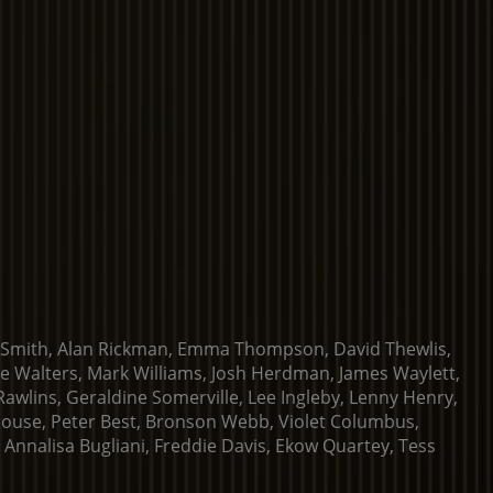
 Smith, Alan Rickman, Emma Thompson, David Thewlis,
ulie Walters, Mark Williams, Josh Herdman, James Waylett,
awlins, Geraldine Somerville, Lee Ingleby, Lenny Henry,
house, Peter Best, Bronson Webb, Violet Columbus,
, Annalisa Bugliani, Freddie Davis, Ekow Quartey, Tess