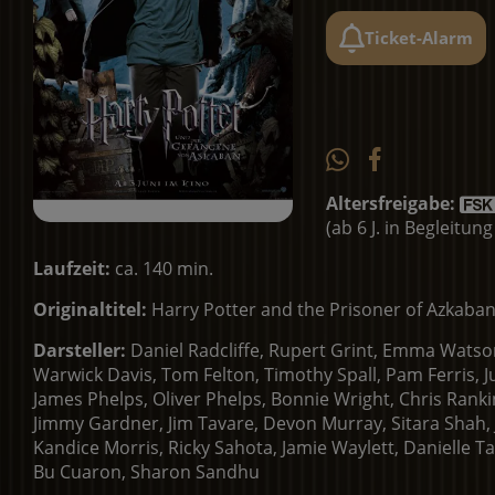
Ticket-Alarm
Altersfreigabe:
(ab 6 J. in Begleitu
Laufzeit:
ca. 140 min.
Originaltitel:
Harry Potter and the Prisoner of Azkaba
Darsteller:
Daniel Radcliffe, Rupert Grint, Emma Wats
Warwick Davis, Tom Felton, Timothy Spall, Pam Ferris, Ju
James Phelps, Oliver Phelps, Bonnie Wright, Chris Ranki
Jimmy Gardner, Jim Tavare, Devon Murray, Sitara Shah,
Kandice Morris, Ricky Sahota, Jamie Waylett, Danielle T
Bu Cuaron, Sharon Sandhu