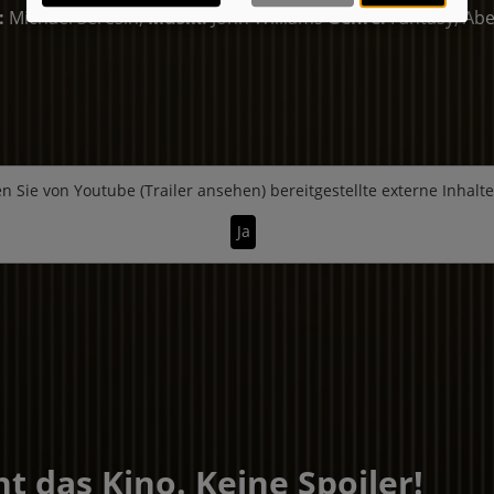
:
Michael Seresin;
Musik:
John Williams
Genre:
Fantasy, Ab
n Sie von
Youtube (Trailer ansehen)
bereitgestellte externe Inhalt
Ja
t das Kino. Keine Spoiler!