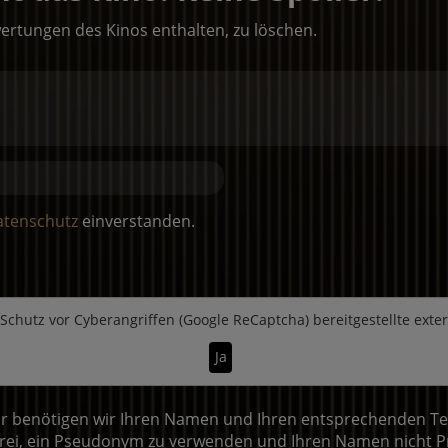
ertungen des Kinos enthalten, zu löschen.
atenschutz
einverstanden.
Schutz vor Cyberangriffen (Google ReCaptcha)
bereitgestellte exte
Ja
 benötigen wir Ihren Namen und Ihren entsprechenden Text.
ei, ein Pseudonym zu verwenden und Ihren Namen nicht Pr