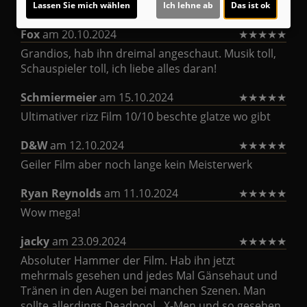
★
★
★
★
★
47
Lassen Sie mich wählen
Ich lehne ab
Das ist ok
Fox
am 20.10.2024
★
★
★
★
★
Grandios, hab ihn dreimal angeschaut. Musik toll,
Schauspieler toll, ich liebe alles daran!
Schmiermeier
am 15.10.2024
★
★
★
★
★
Ultimativer rizz Film 10/10 beschte glatze wo gibt
D&W
am 12.10.2024
★
★
★
★
★
Geiler Film aber noch lange kein Meisterwerk
Ryan Reynolds
am 11.10.2024
★
★
★
★
★
Wow mega!
jacky
am 23.09.2024
★
★
★
★
★
Absoluter Hammer der Film. Hab ihn jetzt
mehrmals gesehen und jedes Mal Gänsehaut und
Tränen in den Augen bei manchen Szenen. Man
sollte allerdings Deadpool , X-Men und so gesehen