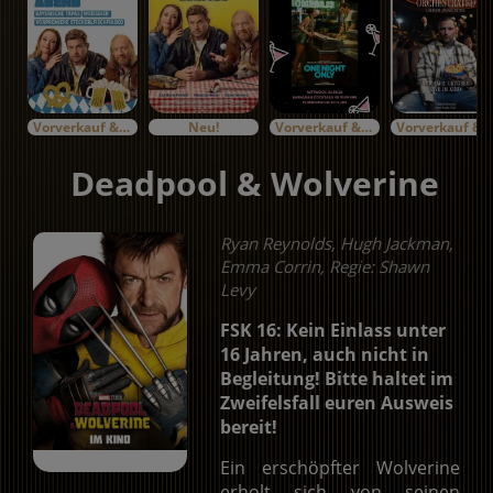
Vorverkauf & Specials
Neu!
Vorverkauf & Specials
Vorverkauf & Specials
Deadpool & Wolverine
Ryan Reynolds, Hugh Jackman,
Emma Corrin, Regie: Shawn
Levy
FSK 16: Kein Einlass unter
16 Jahren, auch nicht in
Begleitung! Bitte haltet im
Zweifelsfall euren Ausweis
bereit!
Ein erschöpfter Wolverine
erholt sich von seinen