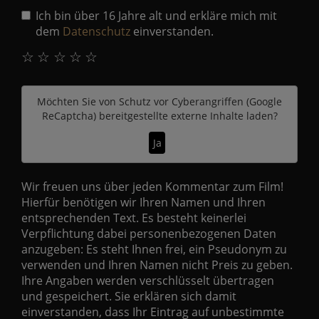
Ich bin über 16 Jahre alt und erkläre mich mit
dem
Datenschutz
einverstanden.
☆
☆
☆
☆
☆
Möchten Sie von
Schutz vor Cyberangriffen (Google
ReCaptcha)
bereitgestellte externe Inhalte laden?
Ja
Wir freuen uns über jeden Kommentar zum Film!
Hierfür benötigen wir Ihren Namen und Ihren
entsprechenden Text. Es besteht keinerlei
Verpflichtung dabei personenbezogenen Daten
anzugeben: Es steht Ihnen frei, ein Pseudonym zu
verwenden und Ihren Namen nicht Preis zu geben.
Ihre Angaben werden verschlüsselt übertragen
und gespeichert. Sie erklären sich damit
einverstanden, dass Ihr Eintrag auf unbestimmte