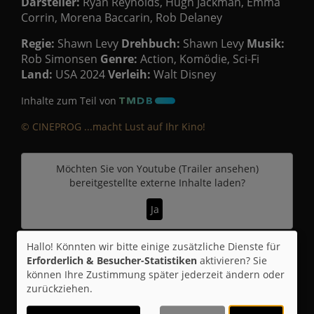
Darsteller:
Ryan Reynolds, Hugh Jackman, Emma
Corrin, Morena Baccarin, Rob Delaney
Regie:
Shawn Levy
Drehbuch:
Shawn Levy
Musik:
Rob Simonsen
Genre:
Action, Komödie, Sci-Fi
Land:
USA 2024
Verleih:
Walt Disney
Inhalte zum Teil von
© CINEPROG ...macht Lust auf Ihr Kino!
Möchten Sie von
Youtube (Trailer ansehen)
bereitgestellte externe Inhalte laden?
Ja
Hallo! Könnten wir bitte einige zusätzliche Dienste für
Trailer 3 | Trailer-FSK: 16
Erforderlich & Besucher-Statistiken
aktivieren? Sie
können Ihre Zustimmung später jederzeit ändern oder
zurückziehen.
Kommentare