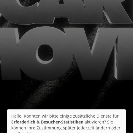
Hallo! Könnten wir bitte einige zusätzliche Dienste für
Erforderlich & Besucher-Statistiken
aktivieren? Sie
können Ihre Zustimmung später jederzeit ändern oder