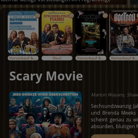
2D
2D
2D
Vorverkauf & Specials
Neu!
Vorverkauf & Specials
Vorverkauf & Specials
Scary Movie
Marlon Wayans, Shawn
Sechsundzwanzig Ja
und Brenda Meeks e
scheint genau zu wi
absurden, blutigen 