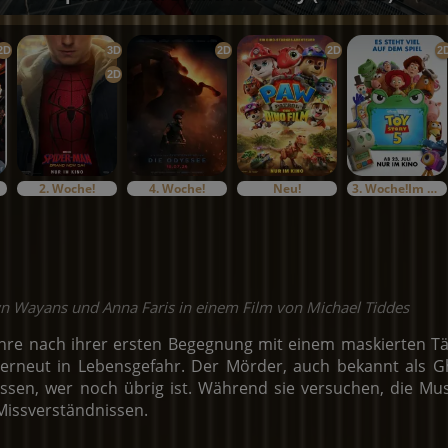
2D
3D
2D
2D
2
2D
2. Woche!
4. Woche!
Neu!
3. Woche!Im Bundesstart
 Wayans und Anna Faris in einem Film von Michael Tiddes
hre nach ihrer ersten Begegnung mit einem maskierten Tät
rneut in Lebensgefahr. Der Mörder, auch bekannt als Gh
ssen, wer noch übrig ist. Während sie versuchen, die Must
Missverständnissen.