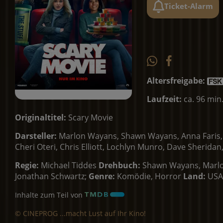
Ticket-Alarm
Altersfreigabe:
Laufzeit:
ca. 96 min
Originaltitel:
Scary Movie
Darsteller:
Marlon Wayans, Shawn Wayans, Anna Faris, 
Cheri Oteri, Chris Elliott, Lochlyn Munro, Dave Sheri
Regie:
Michael Tiddes
Drehbuch:
Shawn Wayans, Marlon
Jonathan Schwartz;
Genre:
Komödie, Horror
Land:
USA
Inhalte zum Teil von
© CINEPROG ...macht Lust auf Ihr Kino!