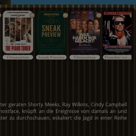
D
2D
2D
2D
2D
Filmauslese
Sneak Preview
Filmauslese
Klassiker zurück im Kino
er geraten Shorty Meeks, Ray Wilkins, Cindy Campbell
ostface, knüpft an die Ereignisse von damals an und
er zu durchschauen, eskaliert die Jagd in einer Reihe