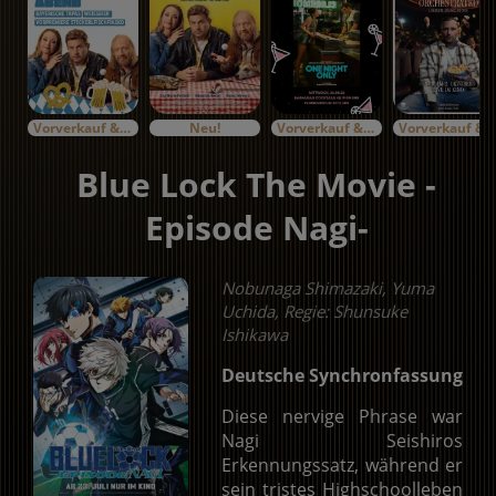
Vorverkauf & Specials
Neu!
Vorverkauf & Specials
Vorverkauf & Specials
Blue Lock The Movie -
Episode Nagi-
Nobunaga Shimazaki, Yuma
Uchida, Regie: Shunsuke
Ishikawa
Deutsche Synchronfassung
Diese nervige Phrase war
Nagi Seishiros
Erkennungssatz, während er
sein tristes Highschoolleben